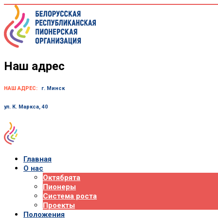
Skip
to
content
Наш адрес
НАШ АДРЕС:
г. Минск
ул. К. Маркса, 40
Главная
О нас
Октябрята
Пионеры
Система роста
Проекты
Положения