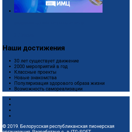
Завершился «Дизайн-интенсив» от БРПО!
2 / Июль
Наши достижения
30 лет существует движение
2000 мероприятий в год
Классные проекты
Новые знакомства
Популяризация здорового образа жизни
Возможность самореализации
© 2019. Белорусская республиканская пионерская
организация.
Разработано с
в
ITG-SOFT