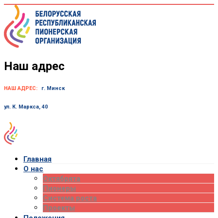
Skip
to
content
Наш адрес
НАШ АДРЕС:
г. Минск
ул. К. Маркса, 40
Главная
О нас
Октябрята
Пионеры
Система роста
Проекты
Положения