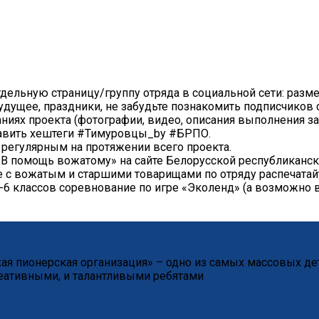
дельную страницу/группу отряда в социальной сети: разм
удущее, праздники, не забудьте познакомить подписчиков 
ниях проекта (фотографии, видео, описания выполнения з
тавить хештеги #Тимуровцы_by #БРПО.
 регулярным на протяжении всего проекта.
«В помощь вожатому» на сайте Белорусской республиканс
 с вожатым и старшими товарищами по отряду распечатайт
5-6 классов соревнование по игре «Эколенд» (а возможно
я пионерская организация» – одно из самых массовых де
еативными, и талантливыми ребятами