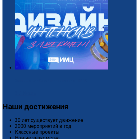
Завершился «Дизайн-интенсив» от БРПО!
2 / Июль
Наши достижения
30 лет существует движение
2000 мероприятий в год
Классные проекты
Новые знакомства