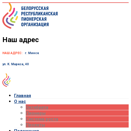
Skip
to
content
Наш адрес
НАШ АДРЕС:
г. Минск
ул. К. Маркса, 40
Главная
О нас
Октябрята
Пионеры
Система роста
Проекты
Положения