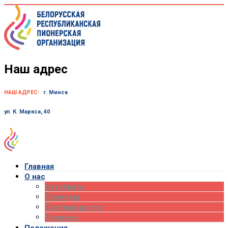
Skip
to
content
Наш адрес
НАШ АДРЕС:
г. Минск
ул. К. Маркса, 40
Главная
О нас
Октябрята
Пионеры
Система роста
Проекты
Положения