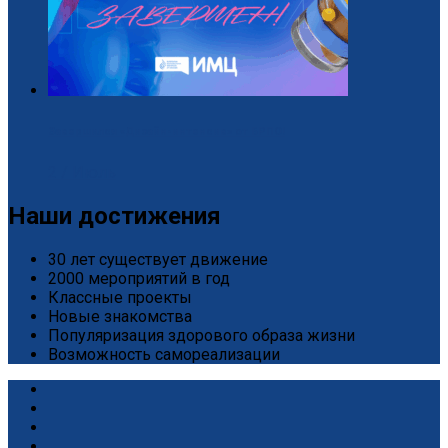
Завершился «Дизайн-интенсив» от БРПО!
2 / Июль
Наши достижения
30 лет существует движение
2000 мероприятий в год
Классные проекты
Новые знакомства
Популяризация здорового образа жизни
Возможность самореализации