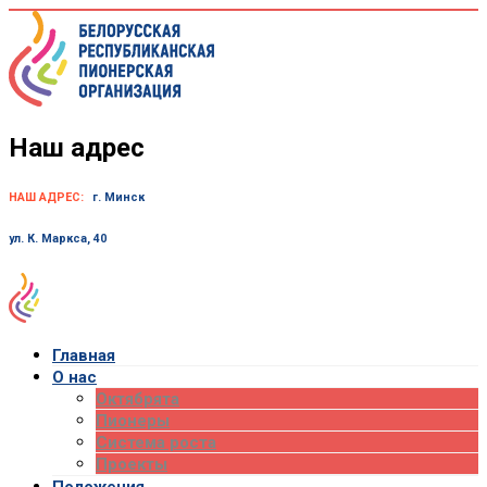
Skip
to
content
Наш адрес
НАШ АДРЕС:
г. Минск
ул. К. Маркса, 40
Главная
О нас
Октябрята
Пионеры
Система роста
Проекты
Положения