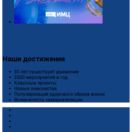
Завершился «Дизайн-интенсив» от БРПО!
2 / Июль
Наши достижения
30 лет существует движение
2000 мероприятий в год
Классные проекты
Новые знакомства
Популяризация здорового образа жизни
Возможность самореализации