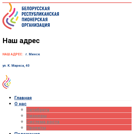
Skip
to
content
Наш адрес
НАШ АДРЕС:
г. Минск
ул. К. Маркса, 40
Главная
О нас
Октябрята
Пионеры
Система роста
Проекты
Положения