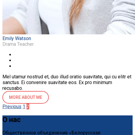
Emily Watson
Drama Teacher
Mel utamur nostrud et, duo illud oratio suavitate, qui cu elitr et
sanctus. Ei convenire suavitate eos. Ex pro minimum
recusabo.
MORE ABOUT ME
Пагинация
Previous
1
2
записей
О нас
Общественное объединение «Белорусская