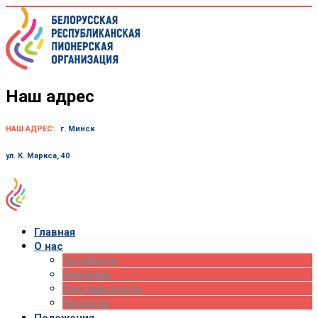
Skip
to
content
Наш адрес
НАШ АДРЕС:
г. Минск
ул. К. Маркса, 40
Главная
О нас
Октябрята
Пионеры
Система роста
Проекты
Положения