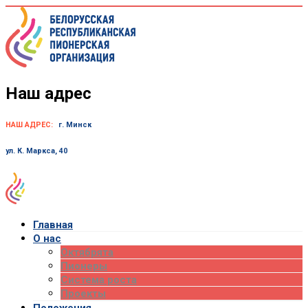
Skip
to
content
Наш адрес
НАШ АДРЕС:
г. Минск
ул. К. Маркса, 40
Главная
О нас
Октябрята
Пионеры
Система роста
Проекты
Положения