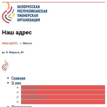
Skip
to
content
Наш адрес
НАШ АДРЕС:
г. Минск
ул. К. Маркса, 40
Главная
О нас
Октябрята
Пионеры
Система роста
Проекты
Положения