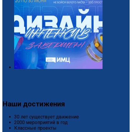
Завершился «Дизайн-интенсив» от БРПО!
2 / Июль
Наши достижения
30 лет существует движение
2000 мероприятий в год
Классные проекты