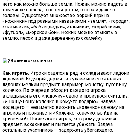
него как можно больше земли. Ножик можно кидать в
том числе с плеча, с переворотом, с носа и даже с
головы. Существует множество версий игры в
«ножички» под разными названиями: «земля», «города»,
«скамейки», «бабки-дедки», «танчики», «кораблики»,
«футбол», «морской бой». Ножик можно втыкать в
землю, песок и даже деревянную скамейку.
Колечко-колечко
Как играть.
Игроки садятся в ряд и складывают ладони
лодочкой. Водящий держит в кулаке или сложенных
ладонях мелкий предмет, например монетку, пуговицу,
колечко. По очереди обходит каждого игрока,
вкладывая в его «лодочку» свою и произнося считалку:
«Я ношу-ношу колечко и кому-то подарю». Задача
водящего — незаметно вложить «колечко» одному из
игроков и произнести «Колечко-колечко, выйди на
крылечко!» После этого игрок, которому достался
предмет, вскакивает и пытается убежать. Задача
остальных участников — задержать убегающего.