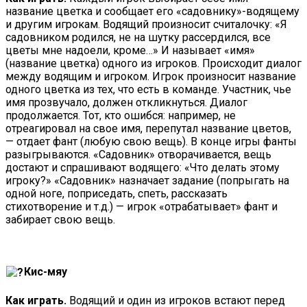
название цветка и сообщает его «садовнику»-водящему
и другим игрокам. Водящий произносит считалочку: «Я
садовником родился, не на шутку рассердился, все
цветы мне надоели, кроме…» И называет «имя»
(название цветка) одного из игроков. Происходит диалог
между водящим и игроком. Игрок произносит название
одного цветка из тех, что есть в команде. Участник, чье
имя прозвучало, должен откликнуться. Диалог
продолжается. Тот, кто ошибся: например, не
отреагировал на свое имя, перепутал название цветов,
— отдает фант (любую свою вещь). В конце игры фанты
разыгрываются. «Садовник» отворачивается, вещь
достают и спрашивают водящего: «Что делать этому
игроку?» «Садовник» назначает задание (попрыгать на
одной ноге, поприседать, спеть, рассказать
стихотворение и т.д.) — игрок «отрабатывает» фант и
забирает свою вещь.
Кис-мяу
Как играть.
Водящий и один из игроков встают перед