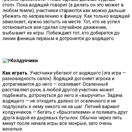
стоп». Пока водящий говорит (а делать он это может в
любом темпе), участники стараются как можно дальше
убежать по направлению к финишу. Как только водящий
замолкает, нужно застыть на месте. Тот, кто не успел
остановиться или сделал случайное движение,
выбывает из игры. Побеждает тот, кто доберется до
линии финиша первым и дотронется до водящего.
Колдунчики
Как играть.
Участники убегают от водящего (эта игра —
разновидность салок). Водящий догоняет игрока и
дотрагивается до него — осаливает. Осаленный
расставляет руки, а любой другой участник может
подбежать, дотронуться до него и «выручить». Задача
водящего — не отходить далеко от осаленного и не
подпускать к нему никого ни на шаг. Летний вариант
колдунчиков — бегать с «брызгалками» и поливать друг
друга водой из дырявых бутылок. Обычно через пять
минут после начала игры все мокрые, зато очень
веселые.