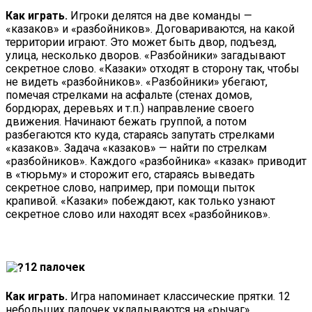
Как играть.
Игроки делятся на две команды —
«казаков» и «разбойников». Договариваются, на какой
территории играют. Это может быть двор, подъезд,
улица, несколько дворов. «Разбойники» загадывают
секретное слово. «Казаки» отходят в сторону так, чтобы
не видеть «разбойников». «Разбойники» убегают,
помечая стрелками на асфальте (стенах домов,
бордюрах, деревьях и т.п.) направление своего
движения. Начинают бежать группой, а потом
разбегаются кто куда, стараясь запутать стрелками
«казаков». Задача «казаков» — найти по стрелкам
«разбойников». Каждого «разбойника» «казак» приводит
в «тюрьму» и сторожит его, стараясь выведать
секретное слово, например, при помощи пыток
крапивой. «Казаки» побеждают, как только узнают
секретное слово или находят всех «разбойников».
12 палочек
Как играть.
Игра напоминает классические прятки. 12
небольших палочек укладываются на «рычаг»