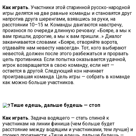
Как играть.
Участники этой старинной русско-народной
игры делятся на две равные команды и становятся друг
напротив друга шеренгами, взявшись за руки, на
расстоянии 10–15 м. Команды двигаются навстречу,
произнося по очереди длинную речовку: «Бояре, а мы к
вам пришли, дорогие, а мы к вам пришли…» Диалог
заканчивается словами: «Бояре, отворяйте ворота,
отдавайте нам невесту навсегда». Тот, кого выбирают
невестой, должен после этого разбежаться и прорвать
цепь противника. Если попытка оказывается удачной,
игрок возвращается в свою команду, если нет —
остается в другой. Следующий кон начинает
проигравшая команда. Цель игры — собрать в команде
как можно больше участников.
Тише едешь, дальше будешь — стоп
Как играть.
Задача водящего — стать спиной к
участникам на линии финиша (чем больше будет
расстояние между водящим и участниками, тем лучше) и
громко произнести: «Тише едешь, дальше будешь —