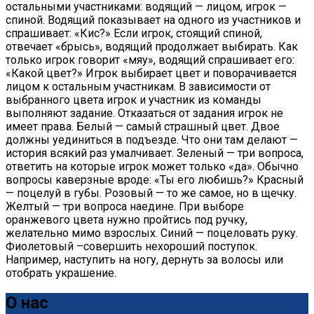
остальными участниками: водящий — лицом, игрок —
спиной. Водящий показывает на одного из участников и
спрашивает: «Кис?» Если игрок, стоящий спиной,
отвечает «брысь», водящий продолжает выбирать. Как
только игрок говорит «мяу», водящий спрашивает его:
«Какой цвет?» Игрок выбирает цвет и поворачивается
лицом к остальным участникам. В зависимости от
выбранного цвета игрок и участник из команды
выполняют задание. Отказаться от задания игрок не
имеет права. Белый — самый страшный цвет. Двое
должны уединиться в подъезде. Что они там делают —
история всякий раз умалчивает. Зеленый — три вопроса,
ответить на которые игрок может только «да». Обычно
вопросы каверзные вроде: «Ты его любишь?» Красный
— поцелуй в губы. Розовый — то же самое, но в щечку.
Желтый — три вопроса наедине. При выборе
оранжевого цвета нужно пройтись под ручку,
желательно мимо взрослых. Синий — поцеловать руку.
Фиолетовый –совершить нехороший поступок.
Например, наступить на ногу, дернуть за волосы или
отобрать украшение.
О нас