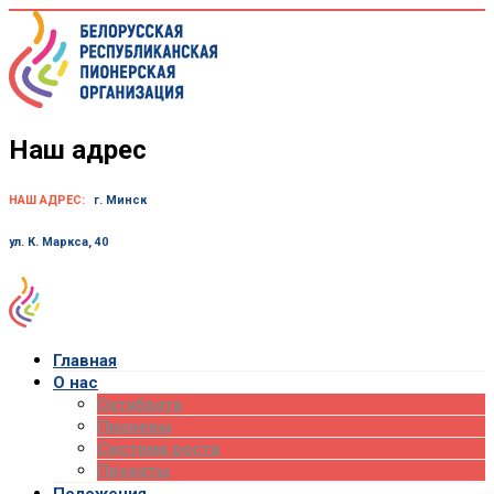
Skip
to
content
Наш адрес
НАШ АДРЕС:
г. Минск
ул. К. Маркса, 40
Главная
О нас
Октябрята
Пионеры
Система роста
Проекты
Положения