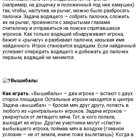
(например, на дощечку и положенный под нее камушек)
так, чтобы, наступив на рычаг, можно было разбросать
палочки. Задача водящего — собрать палочки, сложить
их на рычаг, произнести с закрытыми глазами
считалочку и отправиться на поиски спрятавшихся
игроков. Как только водящий обнаруживает игрока,
бежит к «рычагу» и разбивает палочки, называя имя
найденного. Игрок становится водящим. Если найденный
успевает опередить водящего и добежать до палочек
первым, водящий не меняется.
Вышибалы
Как играть.
«Вышибалы» — два игрока — встают с двух
сторон площадки. Остальные игроки находятся в центре.
Задача «вышибал» — бросая мяч друг другу, попасть в
любого из «центральных» игроков. Задача игроков –
увернуться от летящего мяча. Тот, в кого попали,
выходит из игры. Другие участники могут «спасти»
выбывшего игрока, поймав мяч в воздухе (главное
условие — не от земли, иначе тоже вылетаешь). Когда в