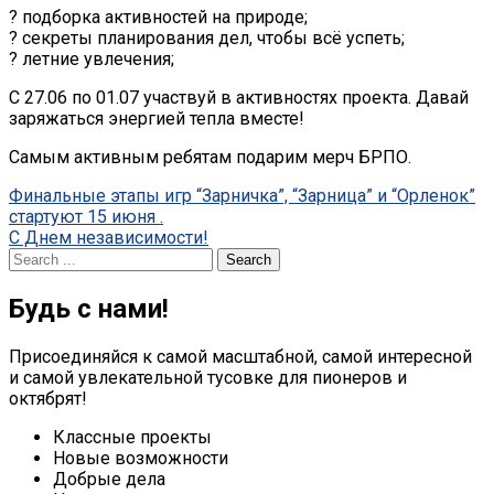
? подборка активностей на природе;
? секреты планирования дел, чтобы всё успеть;
? летние увлечения;
С 27.06 по 01.07 участвуй в активностях проекта. Давай
заряжаться энергией тепла вместе!
Самым активным ребятам подарим мерч БРПО.
Post
Финальные этапы игр “Зарничка”, “Зарница” и “Орленок”
стартуют 15 июня .
navigation
C Днем независимости!
Search
for:
Будь с нами!
Присоединяйся к самой масштабной, самой интересной
и самой увлекательной тусовке для пионеров и
октябрят!
Классные проекты
Новые возможности
Добрые дела