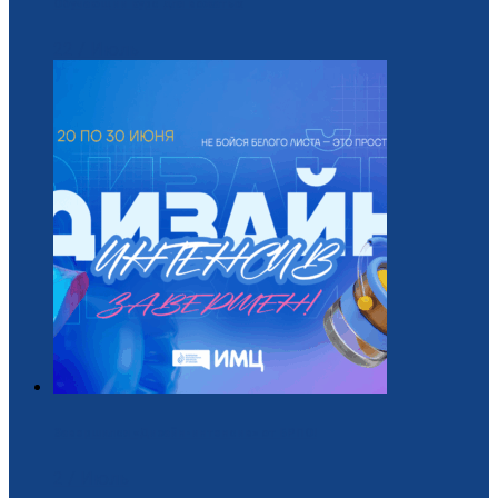
Обучающий курс для вожатых
22 / Июль
Завершился «Дизайн-интенсив» от БРПО!
2 / Июль