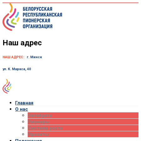
Skip
to
content
Наш адрес
НАШ АДРЕС:
г. Минск
ул. К. Маркса, 40
Главная
О нас
Октябрята
Пионеры
Система роста
Проекты
Положения