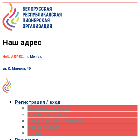
Skip
to
content
Наш адрес
НАШ АДРЕС:
г. Минск
ул. К. Маркса, 40
Регистрация / вход
Правила конкурса
Анкета команды
Редактировать команду
Сброс пароля
Выйти
Введение