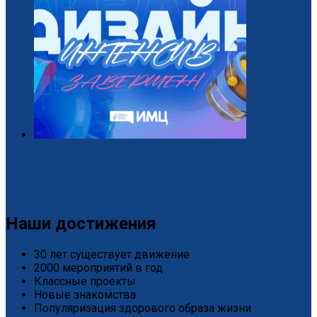
Завершился «Дизайн-интенсив» от БРПО!
2 / Июль
Наши достижения
30 лет существует движение
2000 мероприятий в год
Классные проекты
Новые знакомства
Популяризация здорового образа жизни