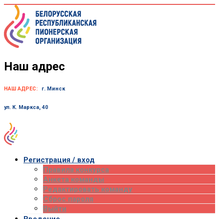
Skip
to
content
Наш адрес
НАШ АДРЕС:
г. Минск
ул. К. Маркса, 40
Регистрация / вход
Правила конкурса
Анкета команды
Редактировать команду
Сброс пароля
Выйти
Введение