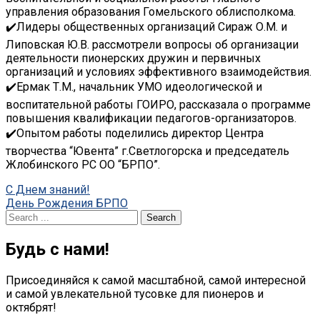
управления образования Гомельского облисполкома.
✔️Лидеры общественных организаций Сираж О.М. и
Липовская Ю.В. рассмотрели вопросы об организации
деятельности пионерских дружин и первичных
организаций и условиях эффективного взаимодействия.
✔️Ермак Т.М., начальник УМО идеологической и
воспитательной работы ГОИРО, рассказала о программе
повышения квалификации педагогов-организаторов.
✔️Опытом работы поделились директор Центра
творчества “Ювента” г.Светлогорска и председатель
Жлобинского РС ОО “БРПО”.
Post
C Днем знаний!
День Рождения БРПО
navigation
Search
for:
Будь с нами!
Присоединяйся к самой масштабной, самой интересной
и самой увлекательной тусовке для пионеров и
октябрят!