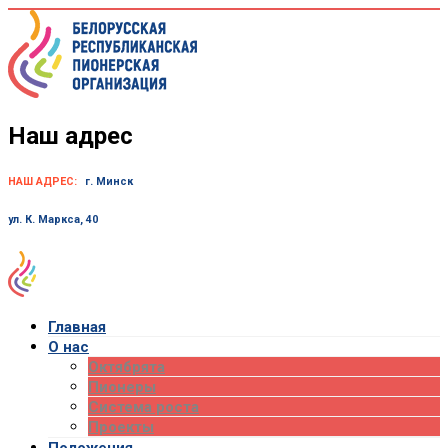
Skip
to
content
Наш адрес
НАШ АДРЕС:
г. Минск
ул. К. Маркса, 40
Главная
О нас
Октябрята
Пионеры
Система роста
Проекты
Положения