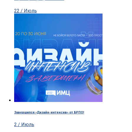
22 / Июль
Завершился «Дизайн-интенсив» от БРПО!
2 / Июль