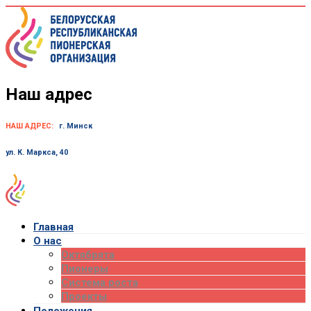
Skip
to
content
Наш адрес
НАШ АДРЕС:
г. Минск
ул. К. Маркса, 40
Главная
О нас
Октябрята
Пионеры
Система роста
Проекты
Положения