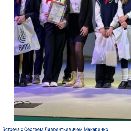
Post
Встреча с Сергеем Лаврентьевичем Макаренко