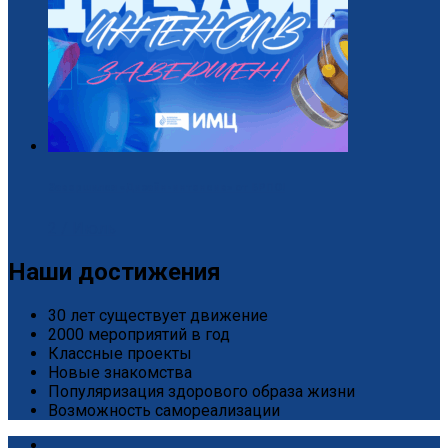
Завершился «Дизайн-интенсив» от БРПО!
2 / Июль
Наши достижения
30 лет существует движение
2000 мероприятий в год
Классные проекты
Новые знакомства
Популяризация здорового образа жизни
Возможность самореализации