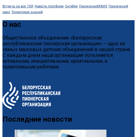
Встреча на все 100!
Новости платформ
Октября
ПионерскийКВИЗ
Пионерский
квиз
Территория знаний
О нас
Общественное объединение «Белорусская
республиканская пионерская организация» – одно из
самых массовых детских объединений в нашей стране.
С каждым днем наша организация пополняется
активными, инициативными, креативными, и
талантливыми ребятами
Последние новости