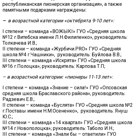
республиканская пионерская организация», а также
памятными подарками награждены:
–
в возрастной категории «октябрята 9-10 лет»:
I степени – команда «ВОЖЫКI» ГУО «Средняя школа
№12 г.Витебска имени Л.Н.Филипенко», руководитель:
Толкачева И.В.;
II степени – команда «Журбичи.PRO» ГУО «Средняя
школа №4 г.Чашники», руководитель: Буйлова В.В.;
III степени – команда «Искрята» ГУО «Средняя школа
№16 г.Полоцка»; руководитель: Карпова Т.П;
– в возрастной категории: «пионеры 11-13 лет»:
I степени – команда «Знание – сила!» ГУО «Опсовская
средняя школа Браславского района», руководитель:
Радзевич Е.В.;
II степени – команда «Буслята» ГУО «Средняя школа №2
г.Поставы имени Н.М.Осененко», руководитель: Януш
Ю.С.;
III степени – команда «14 квартал» ГУО «Средняя школа
№14 г.Новополоцка»; руководитель: Таболо И.Н.;
III степени – команда «Знали бы – ответили» ГУО