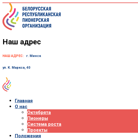
Skip
to
content
Наш адрес
НАШ АДРЕС:
г. Минск
ул. К. Маркса, 40
Главная
О нас
Октябрята
Пионеры
Система роста
Проекты
Положения