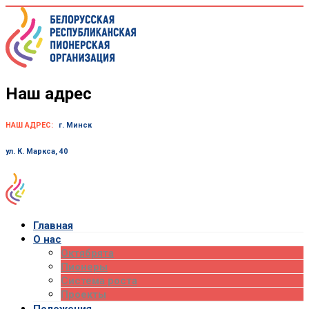
Skip
to
content
Наш адрес
НАШ АДРЕС:
г. Минск
ул. К. Маркса, 40
Главная
О нас
Октябрята
Пионеры
Система роста
Проекты
Положения