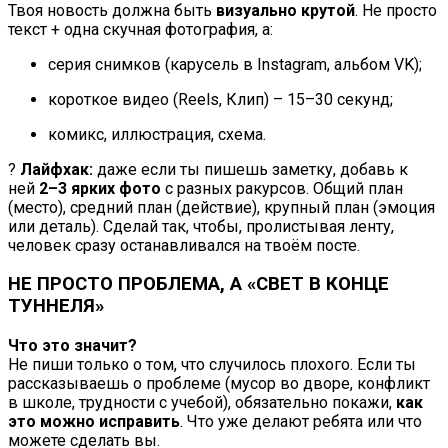
Твоя новость должна быть
визуально крутой
. Не просто
текст + одна скучная фотография, а:
серия снимков (карусель в Instagram, альбом VK);
короткое видео (Reels, Клип) – 15–30 секунд;
комикс, иллюстрация, схема.
?
Лайфхак:
даже если ты пишешь заметку, добавь к
ней
2–3 ярких фото
с разных ракурсов. Общий план
(место), средний план (действие), крупный план (эмоция
или деталь). Сделай так, чтобы, пролистывая ленту,
человек сразу останавливался на твоём посте.
НЕ ПРОСТО ПРОБЛЕМА, А «СВЕТ В КОНЦЕ
ТУННЕЛЯ»
Что это значит?
Не пиши только о том, что случилось плохого. Если ты
рассказываешь о проблеме (мусор во дворе, конфликт
в школе, трудности с учебой), обязательно покажи,
как
это можно исправить
. Что уже делают ребята или что
можете сделать вы.