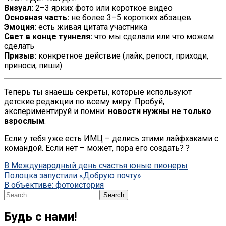
Визуал:
2–3 ярких фото или короткое видео
Основная часть:
не более 3–5 коротких абзацев
Эмоция:
есть живая цитата участника
Свет в конце туннеля:
что мы сделали или что можем
сделать
Призыв:
конкретное действие (лайк, репост, приходи,
приноси, пиши)
Теперь ты знаешь секреты, которые используют
детские редакции по всему миру. Пробуй,
экспериментируй и помни:
новости нужны не только
взрослым
.
Если у тебя уже есть ИМЦ – делись этими лайфхаками с
командой. Если нет – может, пора его создать? ?
Post
В Международный день счастья юные пионеры
Полоцка запустили «Добрую почту»
navigation
В объективе: фотоистория
Search
for:
Будь с нами!