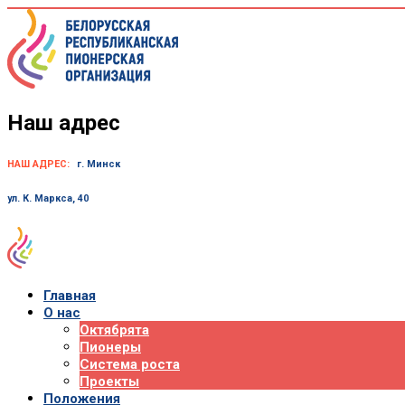
Skip
to
content
Наш адрес
НАШ АДРЕС:
г. Минск
ул. К. Маркса, 40
Главная
О нас
Октябрята
Пионеры
Система роста
Проекты
Положения