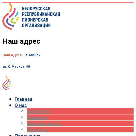
Skip
to
content
Наш адрес
НАШ АДРЕС:
г. Минск
ул. К. Маркса, 40
Главная
О нас
Октябрята
Пионеры
Система роста
Проекты
Положения