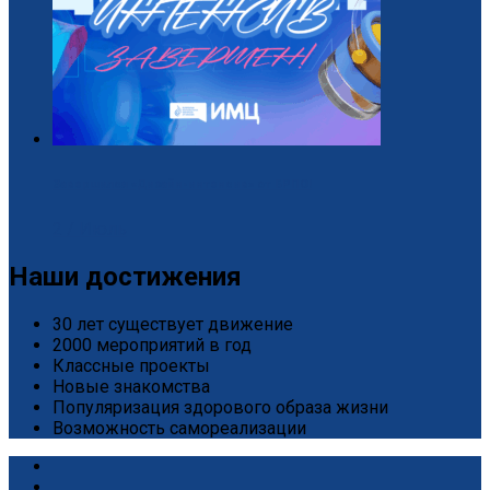
Завершился «Дизайн-интенсив» от БРПО!
2 / Июль
Наши достижения
30 лет существует движение
2000 мероприятий в год
Классные проекты
Новые знакомства
Популяризация здорового образа жизни
Возможность самореализации