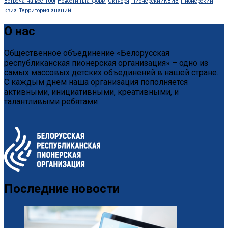
Встреча на все 100!
Новости платформ
Октября
ПионерскийКВИЗ
Пионерский
квиз
Территория знаний
О нас
Общественное объединение «Белорусская
республиканская пионерская организация» – одно из
самых массовых детских объединений в нашей стране.
С каждым днем наша организация пополняется
активными, инициативными, креативными, и
талантливыми ребятами
Последние новости