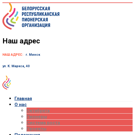
Skip
to
content
Наш адрес
НАШ АДРЕС:
г. Минск
ул. К. Маркса, 40
Главная
О нас
Октябрята
Пионеры
Система роста
Проекты
Положения