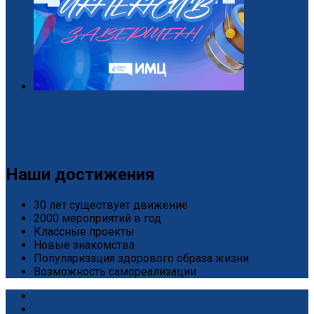
Завершился «Дизайн-интенсив» от БРПО!
2 / Июль
Наши достижения
30 лет существует движение
2000 мероприятий в год
Классные проекты
Новые знакомства
Популяризация здорового образа жизни
Возможность самореализации