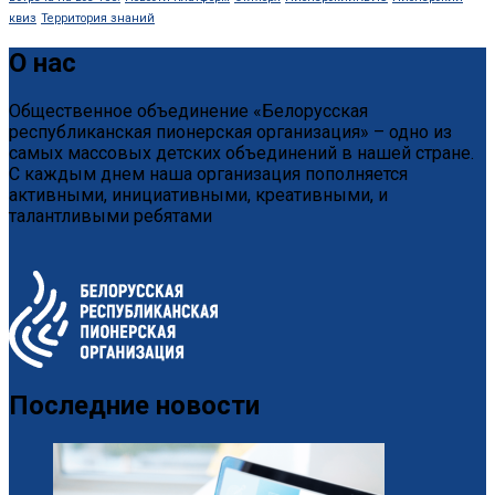
квиз
Территория знаний
О нас
Общественное объединение «Белорусская
республиканская пионерская организация» – одно из
самых массовых детских объединений в нашей стране.
С каждым днем наша организация пополняется
активными, инициативными, креативными, и
талантливыми ребятами
Последние новости