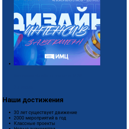
Завершился «Дизайн-интенсив» от БРПО!
2 / Июль
Наши достижения
30 лет существует движение
2000 мероприятий в год
Классные проекты
Новые знакомства