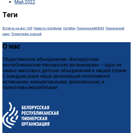
Май 2022
Теги
Встреча на все 100!
Новости платформ
Октября
ПионерскийКВИЗ
Пионерский
квиз
Территория знаний
О нас
Общественное объединение «Белорусская
республиканская пионерская организация» – одно из
самых массовых детских объединений в нашей стране.
С каждым днем наша организация пополняется
активными, инициативными, креативными, и
талантливыми ребятами