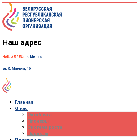
Skip
to
content
Наш адрес
НАШ АДРЕС:
г. Минск
ул. К. Маркса, 40
Главная
О нас
Октябрята
Пионеры
Система роста
Проекты
Положения