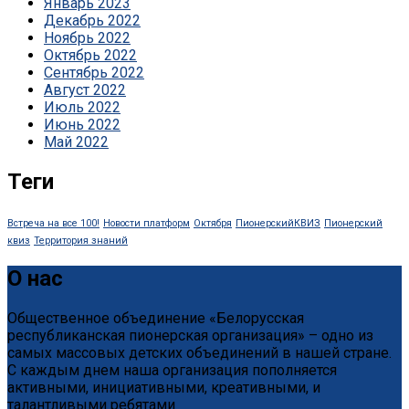
Январь 2023
Декабрь 2022
Ноябрь 2022
Октябрь 2022
Сентябрь 2022
Август 2022
Июль 2022
Июнь 2022
Май 2022
Теги
Встреча на все 100!
Новости платформ
Октября
ПионерскийКВИЗ
Пионерский
квиз
Территория знаний
О нас
Общественное объединение «Белорусская
республиканская пионерская организация» – одно из
самых массовых детских объединений в нашей стране.
С каждым днем наша организация пополняется
активными, инициативными, креативными, и
талантливыми ребятами