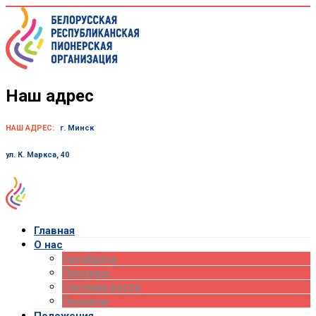
Skip
to
content
Наш адрес
НАШ АДРЕС:
г. Минск
ул. К. Маркса, 40
Главная
О нас
Октябрята
Пионеры
Система роста
Проекты
Положения