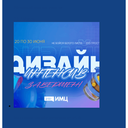
Обучающий курс для вожатых
22 / Июль
Завершился «Дизайн-интенсив» от БРПО!