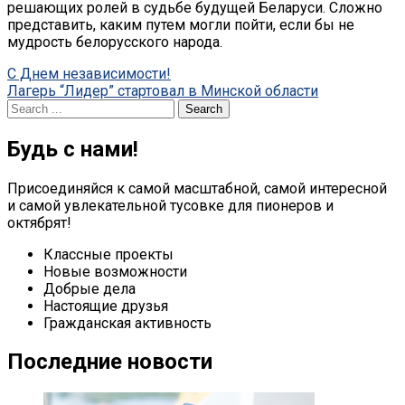
решающих ролей в судьбе будущей Беларуси. Сложно
представить, каким путем могли пойти, если бы не
мудрость белорусского народа.
Post
C Днем независимости!
Лагерь “Лидер” стартовал в Минской области
navigation
Search
for:
Будь с нами!
Присоединяйся к самой масштабной, самой интересной
и самой увлекательной тусовке для пионеров и
октябрят!
Классные проекты
Новые возможности
Добрые дела
Настоящие друзья
Гражданская активность
Последние новости