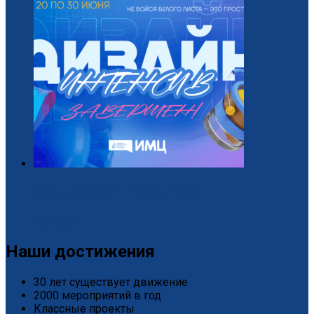
Завершился «Дизайн-интенсив» от БРПО!
2 / Июль
Наши достижения
30 лет существует движение
2000 мероприятий в год
Классные проекты