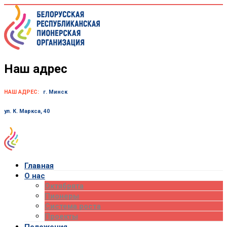
Skip
to
content
Наш адрес
НАШ АДРЕС:
г. Минск
ул. К. Маркса, 40
Главная
О нас
Октябрята
Пионеры
Система роста
Проекты
Положения