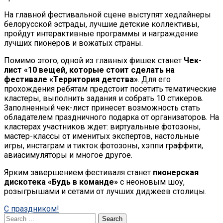
На главной фестивальной сцене выступят хедлайнеры
белорусской эстрады, лучшие детские коллективы,
пройдут интерактивные программы и награждение
лучших пионеров и вожатых страны.
Помимо этого, одной из главных фишек станет
Чек-
лист «10 вещей, которые стоит сделать на
фестивале «Территория детства»
. Для его
прохождения ребятам предстоит посетить тематические
кластеры, выполнить задания и собрать 10 стикеров.
Заполненный чек-лист принесет возможность стать
обладателем праздничного подарка от организаторов. На
кластерах участников ждет: виртуальные фотозоны,
мастер-классы от именитых экспертов, настольные
игры, инстаграм и тикток фотозоны, хэппи граффити,
авиасимуляторы и многое другое.
Ярким завершением фестиваля станет
пионерская
дискотека «Будь в команде»
с неоновым шоу,
розыгрышами и сетами от лучших диджеев столицы.
Post
C праздником!
Search