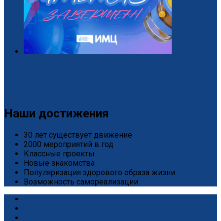
Завершился «Дизайн-интенсив» от БРПО!
2 / Июль
Наши достижения
30 лет существует движение
2000 мероприятий в год
Классные проекты
Новые знакомства
Популяризация здорового образа жизни
Возможность самореализации