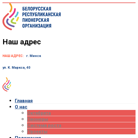
Skip
to
content
Наш адрес
НАШ АДРЕС:
г. Минск
ул. К. Маркса, 40
Главная
О нас
Октябрята
Пионеры
Система роста
Проекты
Положения