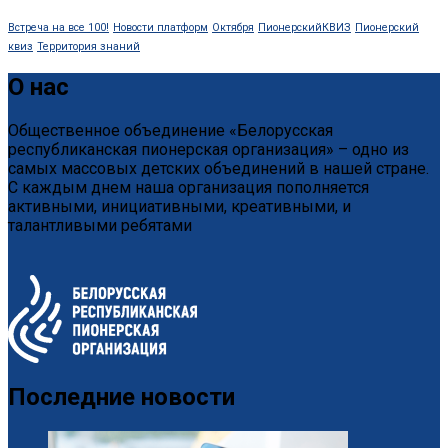
Встреча на все 100!
Новости платформ
Октября
ПионерскийКВИЗ
Пионерский
квиз
Территория знаний
О нас
Общественное объединение «Белорусская
республиканская пионерская организация» – одно из
самых массовых детских объединений в нашей стране.
С каждым днем наша организация пополняется
активными, инициативными, креативными, и
талантливыми ребятами
Последние новости