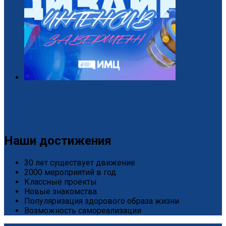
Завершился «Дизайн-интенсив» от БРПО!
2 / Июль
Наши достижения
30 лет существует движение
2000 мероприятий в год
Классные проекты
Новые знакомства
Популяризация здорового образа жизни
Возможность самореализации