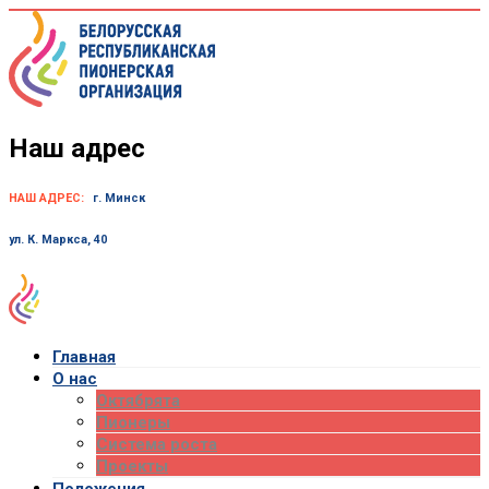
Skip
to
content
Наш адрес
НАШ АДРЕС:
г. Минск
ул. К. Маркса, 40
Главная
О нас
Октябрята
Пионеры
Система роста
Проекты
Положения