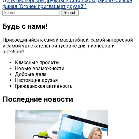
Post
День пионерской дружбы в Советском районе Минска
финал “Огонек приглашает друзей!”
navigation
Search
for:
Будь с нами!
Присоединяйся к самой масштабной, самой интересной
и самой увлекательной тусовке для пионеров и
октябрят!
Классные проекты
Новые возможности
Добрые дела
Настоящие друзья
Гражданская активность
Последние новости