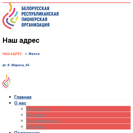
Skip
to
content
Наш адрес
НАШ АДРЕС:
г. Минск
ул. К. Маркса, 40
Главная
О нас
Октябрята
Пионеры
Система роста
Проекты
Положения