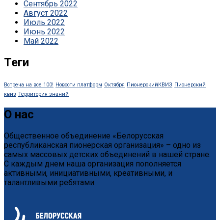
Сентябрь 2022
Август 2022
Июль 2022
Июнь 2022
Май 2022
Теги
Встреча на все 100!
Новости платформ
Октября
ПионерскийКВИЗ
Пионерский
квиз
Территория знаний
О нас
Общественное объединение «Белорусская
республиканская пионерская организация» – одно из
самых массовых детских объединений в нашей стране.
С каждым днем наша организация пополняется
активными, инициативными, креативными, и
талантливыми ребятами