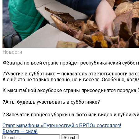
Новости
♻️Завтра по всей стране пройдет республиканский суббот
?Участие в субботнике – показатель ответственности за
А ещё это не только полезно, но и весело. Особенно, ког
К масштабной экоуборке страны присоединятся порядка 5
❓А ты будешь участвовать в субботнике?
? Запечатли процесс уборки на фото или видео и публику
Post
Старт марафона «Путешествуй с БРПО» состоялся!
Вместе — сила!
navigation
Search