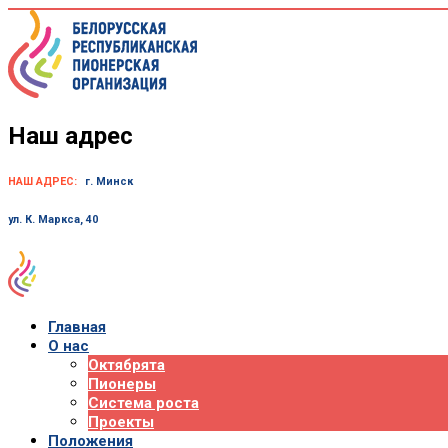
Skip
to
content
Наш адрес
НАШ АДРЕС:
г. Минск
ул. К. Маркса, 40
Главная
О нас
Октябрята
Пионеры
Система роста
Проекты
Положения