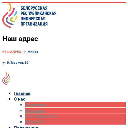
Skip
to
content
Наш адрес
НАШ АДРЕС:
г. Минск
ул. К. Маркса, 40
Главная
О нас
Октябрята
Пионеры
Система роста
Проекты
Положения