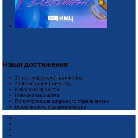
Завершился «Дизайн-интенсив» от БРПО!
2 / Июль
Наши достижения
30 лет существует движение
2000 мероприятий в год
Классные проекты
Новые знакомства
Популяризация здорового образа жизни
Возможность самореализации