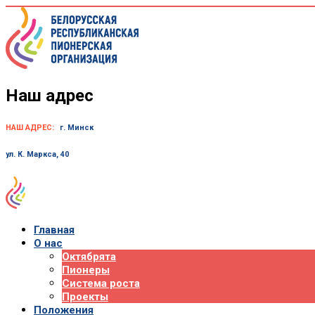
Skip
to
content
Наш адрес
НАШ АДРЕС:
г. Минск
ул. К. Маркса, 40
Главная
О нас
Октябрята
Пионеры
Система роста
Проекты
Положения