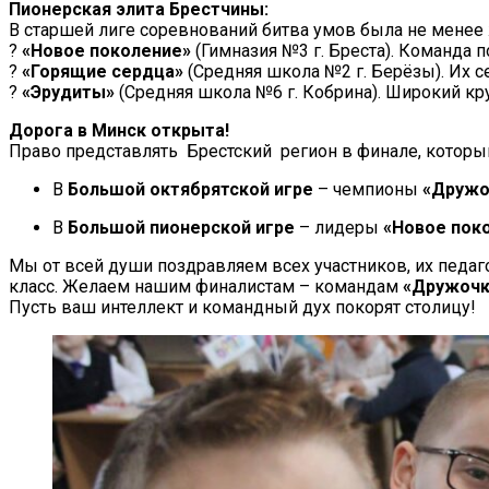
Пионерская элита Брестчины:
В старшей лиге соревнований битва умов была не менее 
?
«Новое поколение»
(Гимназия №3 г. Бреста). Команда 
?
«Горящие сердца»
(Средняя школа №2 г. Берёзы). Их 
?
«Эрудиты»
(Средняя школа №6 г. Кобрина). Широкий кру
Дорога в Минск открыта!
Право представлять Брестский регион в финале, которы
В
Большой октябрятской игре
– чемпионы
«Дружо
В
Большой пионерской игре
– лидеры
«Новое пок
Мы от всей души поздравляем всех участников, их педаг
класс. Желаем нашим финалистам – командам
«Дружочк
Пусть ваш интеллект и командный дух покорят столицу!