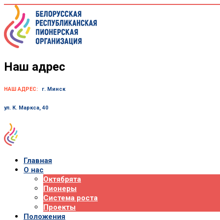
Skip
to
content
Наш адрес
НАШ АДРЕС:
г. Минск
ул. К. Маркса, 40
Главная
О нас
Октябрята
Пионеры
Система роста
Проекты
Положения