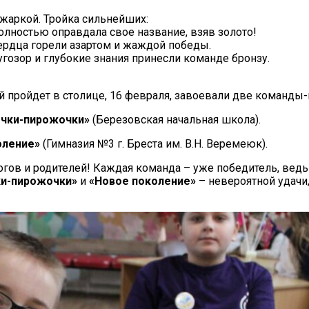
жаркой. Тройка сильнейших:
полностью оправдала свое название, взяв золото!
сердца горели азартом и жаждой победы.
гозор и глубокие знания принесли команде бронзу.
й пройдет в столице, 16 февраля, завоевали две команды
чки-пирожочки»
(Березовская начальная школа).
оление»
(Гимназия №3 г. Бреста им. В.Н. Веремеюк).
огов и родителей! Каждая команда – уже победитель, вед
и-пирожочки»
и
«Новое поколение»
– невероятной удачи,