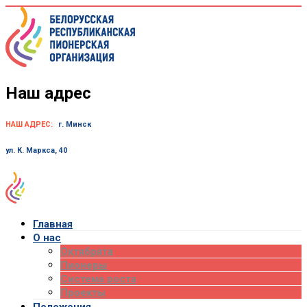
Skip
to
content
Наш адрес
НАШ АДРЕС:
г. Минск
ул. К. Маркса, 40
Главная
О нас
Октябрята
Пионеры
Система роста
Проекты
Положения