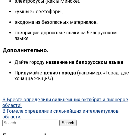
электробусы (как в Минске),
«умные» светофоры,
экодома из безопасных материалов,
говорящие дорожные знаки на белорусском
языке.
Дополнительно.
Дайте городу
название на белорусском языке
.
Придумайте
девиз города
(например: «Горад, дзе
хочацца жыць!»).
Post
В Бресте определили сильнейших октябрят и пионеров
области!
navigation
В Гомеле определили сильнейших интеллектуалов
области.
Search
for: