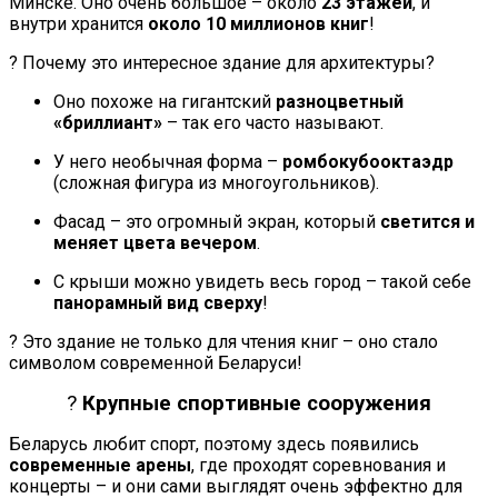
Минске. Оно очень большое – около
23 этажей
, и
внутри хранится
около 10 миллионов книг
!
? Почему это интересное здание для архитектуры?
Оно похоже на гигантский
разноцветный
«бриллиант»
– так его часто называют.
У него необычная форма –
ромбокубооктаэдр
(сложная фигура из многоугольников).
Фасад – это огромный экран, который
светится и
меняет цвета вечером
.
С крыши можно увидеть весь город – такой себе
панорамный вид сверху
!
? Это здание не только для чтения книг – оно стало
символом современной Беларуси!
?️
Крупные спортивные сооружения
Беларусь любит спорт, поэтому здесь появились
современные арены
, где проходят соревнования и
концерты – и они сами выглядят очень эффектно для