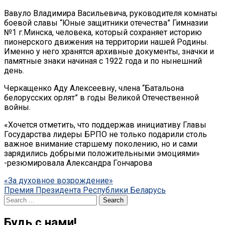
Вавуло Владимира Васильевича, руководителя комнаты
боевой славы “Юные защитники отечества” Гимназии
№1 г.Минска, человека, который сохраняет историю
пионерского движения на территории нашей Родины.
Именно у него хранятся архивные документы, значки и
памятные знаки начиная с 1922 года и по нынешний
день.
Черкащенко Аду Алексеевну, члена “Батальона
белорусских орлят” в годы Великой Отечественной
войны.
«Хочется отметить, что поддержав инициативу Главы
Государства лидеры БРПО не только подарили столь
важное внимание старшему поколению, но и сами
зарядились добрыми положительными эмоциями»
-резюмировала Александра Гончарова
Post
«За духовное возрождение»
Премия Президента Республики Беларусь
navigation
Search
for:
Будь с нами!