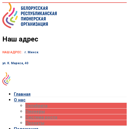
Skip
to
content
Наш адрес
НАШ АДРЕС:
г. Минск
ул. К. Маркса, 40
Главная
О нас
Октябрята
Пионеры
Система роста
Проекты
Положения