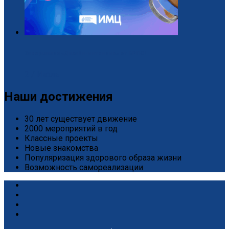
Завершился «Дизайн-интенсив» от БРПО!
2 / Июль
Наши достижения
30 лет существует движение
2000 мероприятий в год
Классные проекты
Новые знакомства
Популяризация здорового образа жизни
Возможность самореализации