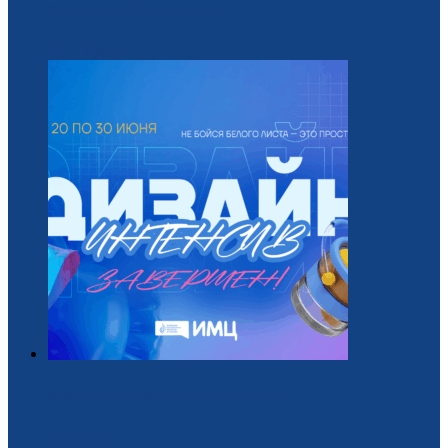
Обучающий курс для вожатых
22 / Июль
Завершился «Дизайн-интенсив» от БРПО!
2 / Июль