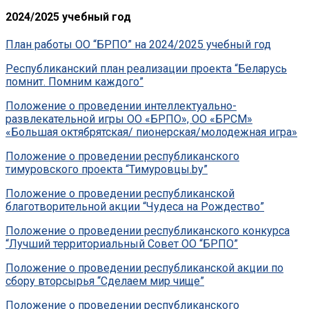
2024/2025 учебный год
План работы ОО “БРПО” на 2024/2025 учебный год
Республиканский план реализации проекта “Беларусь
помнит. Помним каждого”
Положение о проведении интеллектуально-
развлекательной игры ОО «БРПО», ОО «БРСМ»
«Большая октябрятская/ пионерская/молодежная игра»
Положение о проведении республиканского
тимуровского проекта “Тимуровцы.by”
Положение о проведении республиканской
благотворительной акции “Чудеса на Рождество”
Положение о проведении республиканского конкурса
“Лучший территориальный Совет ОО “БРПО”
Положение о проведении республиканской акции по
сбору вторсырья “Сделаем мир чище”
Положение о проведении республиканского