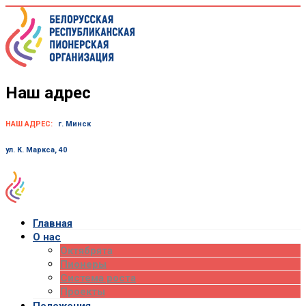
Skip
to
content
Наш адрес
НАШ АДРЕС:
г. Минск
ул. К. Маркса, 40
Главная
О нас
Октябрята
Пионеры
Система роста
Проекты
Положения